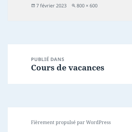
Publié
Taille
7 février 2023
800 × 600
le
réelle
Navigation
de
PUBLIÉ DANS
Cours de vacances
l’article
Fièrement propulsé par WordPress